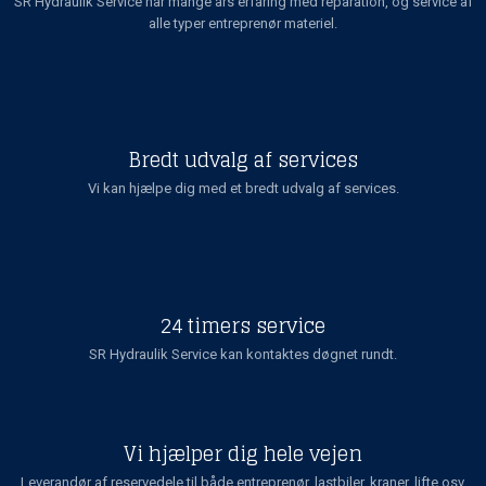
SR Hydraulik Service har mange års erfaring med reparation, og service af
alle typer entreprenør materiel.
Bredt udvalg af services
Vi kan hjælpe dig med et bredt udvalg af services.
24 timers service
SR Hydraulik Service kan kontaktes døgnet rundt.
Vi hjælper dig hele vejen
Leverandør af reservedele til både entreprenør, lastbiler, kraner, lifte osv.